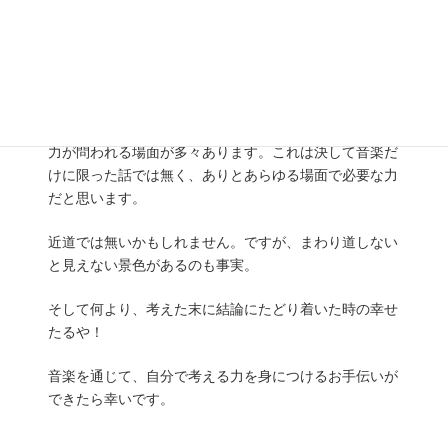
そう気づくまでに、時間はかかりませんでした。
世の中が進歩し、物事を考えなくても、仕組みを知らな
くても、困る場面が少なくなりました。
しかし音楽では、「これ！」という絶対的な正解が無い
時もあり、自分なりに考えて自分なりの答えを導き出す
力が問われる場面が多々あります。これは決して音楽だ
けに限った話では無く、ありとあらゆる場面で必要な力
だと思います。
近道では無いかもしれません。ですが、まわり道しない
と見えない景色があるのも事実。
そして何より、考えた末に結論にたどり着いた時の幸せ
たるや！
音楽を通じて、自分で考える力を身につけるお手伝いが
できたら幸いです。