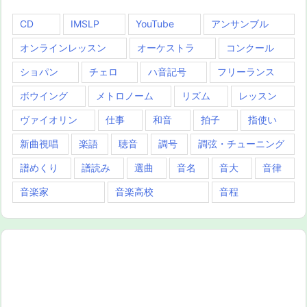
CD
IMSLP
YouTube
アンサンブル
オンラインレッスン
オーケストラ
コンクール
ショパン
チェロ
ハ音記号
フリーランス
ボウイング
メトロノーム
リズム
レッスン
ヴァイオリン
仕事
和音
拍子
指使い
新曲視唱
楽語
聴音
調号
調弦・チューニング
譜めくり
譜読み
選曲
音名
音大
音律
音楽家
音楽高校
音程