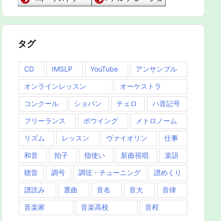
タグ
CD
IMSLP
YouTube
アンサンブル
オンラインレッスン
オーケストラ
コンクール
ショパン
チェロ
ハ音記号
フリーランス
ボウイング
メトロノーム
リズム
レッスン
ヴァイオリン
仕事
和音
拍子
指使い
新曲視唱
楽語
聴音
調号
調弦・チューニング
譜めくり
譜読み
選曲
音名
音大
音律
音楽家
音楽高校
音程