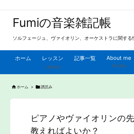
Fumiの音楽雑記帳
ソルフェージュ、ヴァイオリン、オーケストラに関する
About me
ホーム
レッスン
記事一覧
Profile
Lesson

ホーム
>

譜読み
ピアノやヴァイオリンの先
教えればよいか？