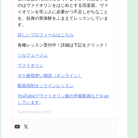
のはヴァイオリンをはじめとする弦楽器。ヴァ
イオリンを学ぶ人に必要かつ不足しがちなこと
を、自身の実体験をふまえてレッスンしていま
す。
詳しいプロフィールはこちら
各種レッスン受付中！詳細は下記をクリック！
ソルフェージュ
ヴァイオリン
オケ曲指使い相談（オンライン）
動画添削オンラインレッスン
YouTubeでヴァイオリン曲の伴奏動画などをup
しています
。
fumi-music.com/