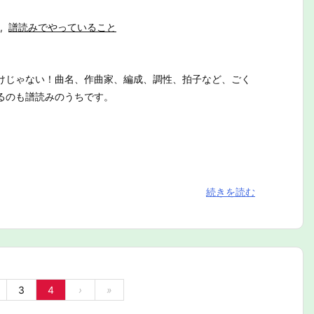
,
譜読みでやっていること
けじゃない！曲名、作曲家、編成、調性、拍子など、ごく
るのも譜読みのうちです。
続きを読む
3
4
›
»