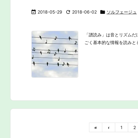

2018-05-29

2018-06-02

ソルフェージュ
「譜読み」は音とリズムだ
ごく基本的な情報を読みと
«
‹
1
2