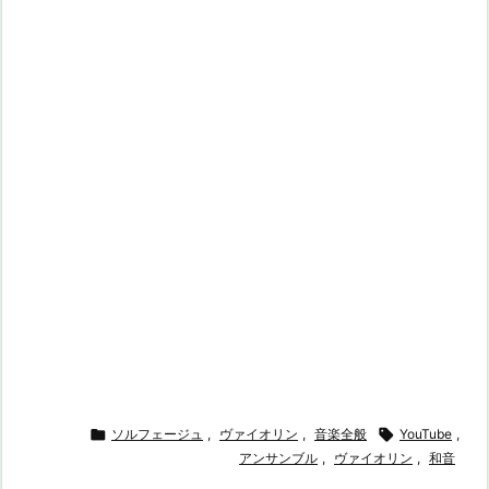

ソルフェージュ
,
ヴァイオリン
,
音楽全般

YouTube
,
アンサンブル
,
ヴァイオリン
,
和音