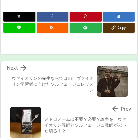
B!

Copy

Next
ヴァイオリンの先生ならではの、ヴァイオ
リン学習者に向けたソルフェージュレッス
ン

Prev
メトロノームは不要？必要？論争を、ヴァ
イオリン教師とソルフェージュ教師がぶっ
た切る！？