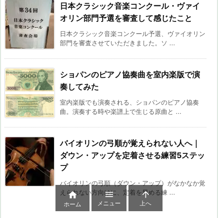
日本クラシック音楽コンクール・ヴァイ
オリン部門予選を審査して感じたこと
日本クラシック音楽コンクール予選、ヴァイオリン
部門を審査させていただきました。ソ ...
ショパンのピアノ協奏曲を室内楽版で演
奏してみた
室内楽版でも演奏される、ショパンのピアノ協奏
曲。演奏する時や楽譜上で生じる原曲と ...
バイオリンの弓順が覚えられない人へ｜
ダウン・アップを定着させる練習5ステッ
プ
バイオリンの弓順（ダウン・アップ）がなかなか覚
えられない方向けに、定着を早める練 ...



メニュー
上へ
ホーム