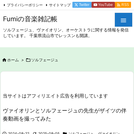

プライバシーポリシー
サイトマップ
Twitter
YouTube
RSS
Feedly
Fumiの音楽雑記帳

ソルフェージュ、ヴァイオリン、オーケストラに関する情報を発信
しています。 千葉県流山市でレッスンも開講。

ホーム
>

ソルフェージュ
当サイトはアフィリエイト広告を利用しています
ヴァイオリンとソルフェージュの先生がザイツの伴
奏動画を撮ってみた

2024-08-22

2025-08-05

ソルフェージュ
,
ヴァイオリン
,