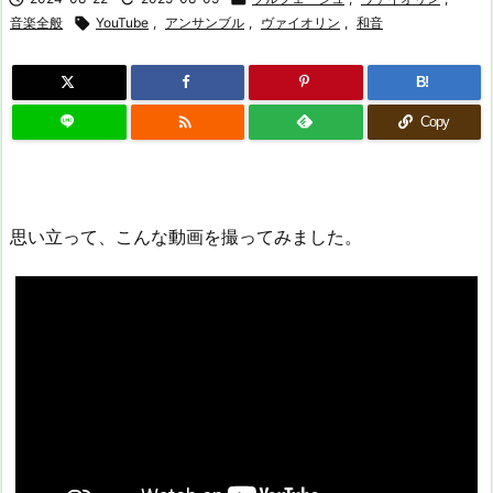
音楽全般

YouTube
,
アンサンブル
,
ヴァイオリン
,
和音
B!

Copy
思い立って、こんな動画を撮ってみました。